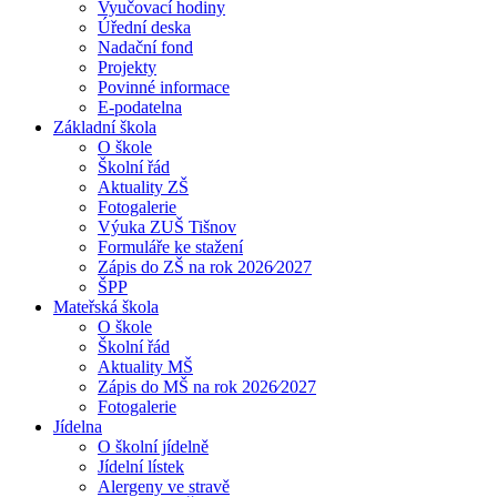
Vyučovací hodiny
Úřední deska
Nadační fond
Projekty
Povinné informace
E-podatelna
Základní škola
O škole
Školní řád
Aktuality ZŠ
Fotogalerie
Výuka ZUŠ Tišnov
Formuláře ke stažení
Zápis do ZŠ na rok 2026⁄2027
ŠPP
Mateřská škola
O škole
Školní řád
Aktuality MŠ
Zápis do MŠ na rok 2026⁄2027
Fotogalerie
Jídelna
O školní jídelně
Jídelní lístek
Alergeny ve stravě