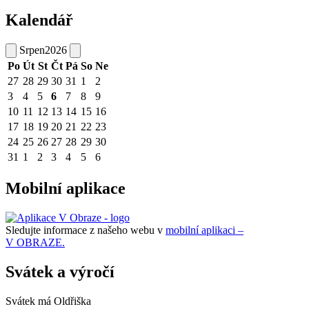
Kalendář
Srpen
2026
Po
Út
St
Čt
Pá
So
Ne
27
28
29
30
31
1
2
3
4
5
6
7
8
9
10
11
12
13
14
15
16
17
18
19
20
21
22
23
24
25
26
27
28
29
30
31
1
2
3
4
5
6
Mobilní aplikace
Sledujte informace z našeho webu v
mobilní aplikaci –
V OBRAZE.
Svátek a výročí
Svátek má
Oldřiška