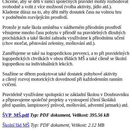
Chceme, aby se děti v rámci společných pravidel mohly rozhodovat
svobodně a volit z více možností (volba aktivity, jídlo atd.).
Klademe důraz na to, aby děti měly dostatek času na volnou hru
v podnětném rozvíjejícím prostředí.
Protože je naše škola umístěna v nádherném přírodním prostředí
věnujeme mnoho času pobytu v přírodě na pravidelných dlouhých
procházkách a také školní zahradu využíváme k přírodnímu učení
(chov morčat, pěstování zeleniny, moštování atd.).
Zaměřujeme se také na logopedickou prevenci, a to při pravidelných
logopedických chvilkách v obou třídách MŠ a také cíleně se školní
logopedkou na individuálních lekcích.
Snažíme se dětem poskytovat také dostatek pohybové aktivity
a cílený rozvoj motorických dovedností při každodenním ranním
cvičení.
Pravidelně využíváme spolupráci se základní školou v Doubravníku
a připravujeme společné projekty a vystoupení (čtení školáků
před spaním, lampionový průvod, moštování, adventní jarmark) atd.
ŠVP_MŠ.pdf
Typ: PDF dokument, Velikost: 395.56 kB
Školní řád MŠ
Typ: PDF dokument, Velikost: 2.12 MB