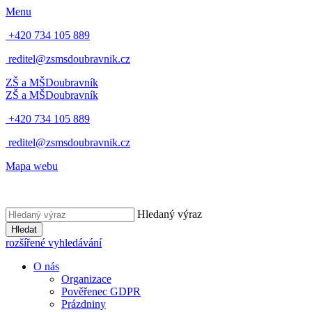
Menu
+420 734 105 889
reditel@zsmsdoubravnik.cz
ZŠ a MŠ
Doubravník
ZŠ a MŠ
Doubravník
+420 734 105 889
reditel@zsmsdoubravnik.cz
Mapa webu
Hledaný výraz
Hledat
rozšířené vyhledávání
O nás
Organizace
Pověřenec GDPR
Prázdniny