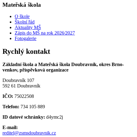
Mateřská škola
O škole
Školní řád
Aktuality MŠ
Zápis do MŠ na rok 2026⁄2027
Fotogalerie
Rychlý kontakt
Základní škola a Mateřská škola Doubravník, okres Brno-
venkov, příspěvková organizace
Doubravník 107
592 61 Doubravník
IČO:
75022508
Telefon:
734 105 889
ID datové schránky:
d4ymc2j
E-mail:
reditel@zsmsdoubravnik.cz