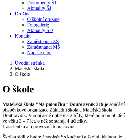
Dokumenty ŠJ
Aktuality ŠJ
Družina
O školní družině
Fotogalerie
Aktuality ŠD
Kontakt
Zaměstnanci ZŠ
Zaměstnanci MŠ
Napište nám
Úvodní stránka
Mateřská škola
O škole
O škole
Mateřská škola "Na paloučku" Doubravník 319
je součástí
příspěvkové organizace Základní škola a Mateřská škola
Doubravník. V současné době má 2 třídy, které pojmou 56 dětí
ve věku 3 – 7 let, o něž se starají 4 učitelky,
1 asistentka a 5 provozních pracovnic.
Školka sídlí v budově společně s kuchyní a školní jídelnou, je