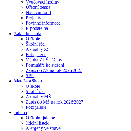
Vyučovací hodiny
Úřední deska
Nadační fond
Projekty
Povinné informace
E-podatelna
Základní škola
O škole
Školní řád
Aktuality ZŠ
Fotogalerie
Výuka ZUŠ Tišnov
Formuláře ke stažení
Zápis do ZŠ na rok 2026⁄2027
ŠPP
Mateřská škola
O škole
Školní řád
Aktuality MŠ
Zápis do MŠ na rok 2026⁄2027
Fotogalerie
Jídelna
O školní jídelně
Jídelní lístek
Alergeny ve stravě