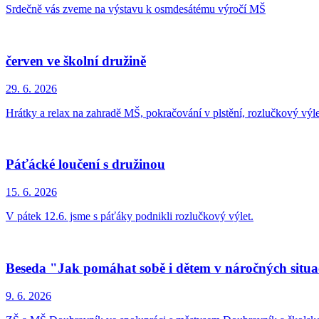
Srdečně vás zveme na výstavu k osmdesátému výročí MŠ
červen ve školní družině
29. 6.
2026
Hrátky a relax na zahradě MŠ, pokračování v plstění, rozlučkový výl
Páťácké loučení s družinou
15. 6.
2026
V pátek 12.6. jsme s páťáky podnikli rozlučkový výlet.
Beseda "Jak pomáhat sobě i dětem v náročných situa
9. 6.
2026