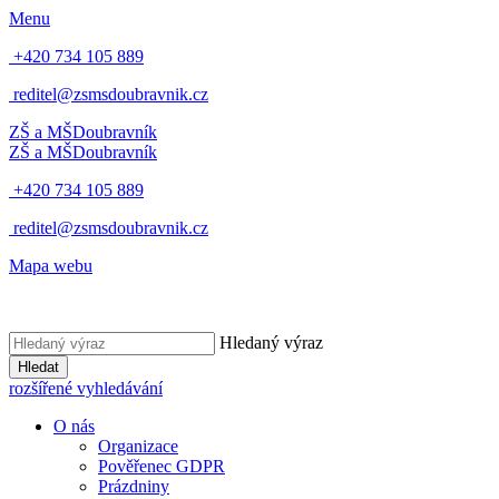
Menu
+420 734 105 889
reditel@zsmsdoubravnik.cz
ZŠ a MŠ
Doubravník
ZŠ a MŠ
Doubravník
+420 734 105 889
reditel@zsmsdoubravnik.cz
Mapa webu
Hledaný výraz
Hledat
rozšířené vyhledávání
O nás
Organizace
Pověřenec GDPR
Prázdniny