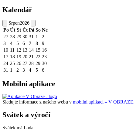
Kalendář
Srpen
2026
Po
Út
St
Čt
Pá
So
Ne
27
28
29
30
31
1
2
3
4
5
6
7
8
9
10
11
12
13
14
15
16
17
18
19
20
21
22
23
24
25
26
27
28
29
30
31
1
2
3
4
5
6
Mobilní aplikace
Sledujte informace z našeho webu v
mobilní aplikaci – V OBRAZE.
Svátek a výročí
Svátek má
Lada