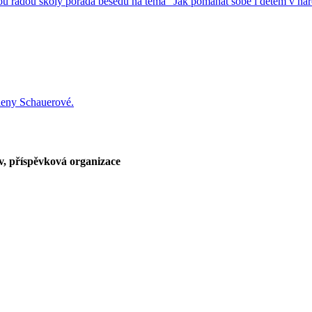
radou školy pořádá besedu na téma "Jak pomáhat sobě i dětem v nároč
Aleny Schauerové.
, příspěvková organizace