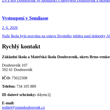
ZŠ a MŠ Doubravník ve spolupráci s městysem Doubravník a školskou 
Vystoupení v Semilasse
2. 6.
2026
Naše škola byla pozvána na oslavu životního jubilea paní doktorky 
Rychlý kontakt
Základní škola a Mateřská škola Doubravník, okres Brno-venkov
Doubravník 107
592 61 Doubravník
IČO:
75022508
Telefon:
734 105 889
ID datové schránky:
d4ymc2j
E-mail:
reditel@zsmsdoubravnik.cz