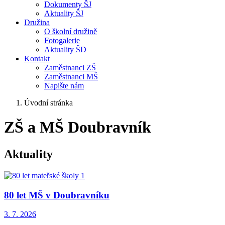
Dokumenty ŠJ
Aktuality ŠJ
Družina
O školní družině
Fotogalerie
Aktuality ŠD
Kontakt
Zaměstnanci ZŠ
Zaměstnanci MŠ
Napište nám
Úvodní stránka
ZŠ a MŠ Doubravník
Aktuality
80 let MŠ v Doubravníku
3. 7.
2026