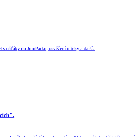
et s páťáky do JumParku, osvěžení u řeky a další.
cích".